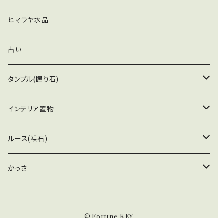
明度の高いクリスタルになります。 まるでクリス
ご自身の中に眠っているものが目覚めたりする
グリーン
タルの神殿の扉の様な形状で、眺めればため息
ブレスレット
スピリットオーラ
ペンデュラム
ヒマラヤ水晶
かもしれません。 「古代の叡智」にアクセスし、人
の出るほど 美しく、神秘的です。 一つ一つの面
生で学ぶべきレッスンを理解し、 それを受け入
の出方が非常に綺麗で、条線も手触りで確認で
恋愛
れて、古い習慣を手放せるように助けます。 ー－
オケナイト
ウォーリーストーン
占い
きるほど はっきり入っています。 これだけ、大き
－－－－－－－－－－－－－－－－－－－－
くて質の良いものは、中々出ないので、 コレクシ
－－－－－－－－－－－－－－－－－ こちら
レムリアンシードクリスタル
タンブル(握り石)
ョンとしてもおすすめの逸品になります。 重さ：４
の 3のクリスタルは、レコードキーパーも入っ
７グラム 大きさ：Ｈ７２.１×Ｗ２６×Ｄ１９ ｍ
ており、非常にスピリチュアルな神秘性を感じる
アメジスト
アストロフィライト
インテリア置物
ｍ
クリスタルになります。 一つ一つの面の出方が
非常に綺麗で、条線も手触りで確認できるほど
ゴールデンアゼツライト
イルカ
ルース(裸石)
はっきり入っています。 中のインクルージョンも
光を当てるとキラキラと美しく輝き、見つめてい
ルチルクォーツ
かっさ
ると、吸い込まれそうな気分になります。 コレク
ションとしてもおすすめの逸品になります。 重
北投石
さ：21ｇ 大きさ：Ｈ63.7×Ｗ16.5×Ｄ15.7ｍｍコ
ロンビア レコードキーパーあり
© Fortune KEY