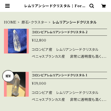
レムリアンシードクリスタル | Fortu
ne KEY
HOME
原石・クラスター
レムリアンシードクリスタル
コロンビアレムリアンシードクリスタル 2
¥12,800
コロンビア産 レムリアンシードクリスタル
ペニャスブランカス産 非常に透明度も高く、
高品質なレムリアンシードクリスタルです。 柱面
にバーコードを思わせる条線（横線）がはっきり
コロンビアレムリアンシードクリスタル 1
出ています。 レムリアンシードクリスタルは、地
¥19,000
殻変動により沈んだとされる、古代レムリア大陸
の住人がが、自分たちの築きあげた「情報」や「叡
コロンビア産 レムリアンシードクリスタル
智」をクリスタルに閉じ込めて 世界に散りばめ
ペニャスブランカス産 非常に透明度も高く、
たと言われています。 このクリスタルを手にする
高品質なレムリアンシードクリスタルです。 柱面