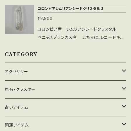
方は、通常でないレベルの「変容」を 必要とされ
にバーコードを思わせる条線（横線）がはっきり
コロンビアレムリアンシードクリスタル 3
ています。 また、ご自分が「スターシード」であら
出ています。 レムリアンシードクリスタルは、地
れる方は ノスタルジーを感じたり ご自身の中に
¥8,800
殻変動により沈んだとされる、古代レムリア大陸
眠っているものが目覚めたりするかもしれませ
の住人がが、自分たちの築きあげた「情報」や「叡
コロンビア産 レムリアンシードクリスタル
ん。 「古代の叡智」にアクセスし、人生で学ぶべ
智」をクリスタルに閉じ込めて 世界に散りばめ
ペニャスブランカス産 こちらは、レコードキー
きレッスンを理解し、 それを受け入れて、古い習
たと言われています。 このクリスタルを手にする
パーの入っている個体になります。 非常に透明
慣を手放せるように助けます。 ー－－－－－－
方は、通常でないレベルの「変容」を 必要とされ
度も高く、高品質なレムリアンシードクリスタル
CATEGORY
－－－－－－－－－－－－－－－－－－－－
ています。 また、ご自分が「スターシード」であら
です。 柱面にバーコードを思わせる条線（横線）
－－－－－－－－－－－－ こちらの 2のクリ
れる方は ノスタルジーを感じたり ご自身の中に
がはっきり出ています。 レムリアンシードクリス
アクセサリー
スタルは、透明度の高さと、幻想的なインクルー
眠っているものが目覚めたりするかもしれませ
タルは、地殻変動により沈んだとされる、古代レ
ジョン（内包物） が特徴です。 まるでクリスタル
ん。 「古代の叡智」にアクセスし、人生で学ぶべ
ムリア大陸の住人がが、自分たちの築きあげた
ネックレス
原石・クラスター
の神殿の中を、天使が飛んでいる様な世界観、
きレッスンを理解し、 それを受け入れて、古い習
「情報」や「叡智」をクリスタルに閉じ込めて 世界
壮大なストーリー性を感じる事の出来る、神秘
慣を手放せるように助けます。 ー－－－－－－
に散りばめたと言われています。 このクリスタル
イヤリング
ヒマラヤ水晶
占いアイテム
的なクリスタルです。 天使系の方、アファメーシ
－－－－－－－－－－－－－－－－－－－－
を手にする方は、通常でないレベルの「変容」を
ョンにもお勧めです。 重さ：２８グラム 大きさ：
－－－－－－－－－－－－ こちらの １のクリ
必要とされています。 また、ご自分が「スターシ
Ｈ６１．８×Ｗ２１．１×Ｄ１４．４ ｍｍ
ピアス
アポフィライト
ペンデュラム
開運アイテム
スタルは、今回入荷した中でも一番大きくて 透
ード」であられる方は ノスタルジーを感じたり