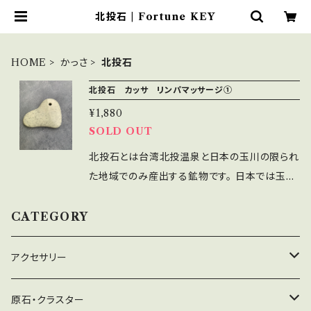
北投石 | Fortune KEY
HOME
かっさ
北投石
北投石 カッサ リンパマッサージ①
¥1,880
SOLD OUT
北投石とは台湾北投温泉と日本の玉川の限られ
た地域でのみ産出する鉱物です。 日本では玉川
温泉が唯一の産地として知られており、学術的
にも貴重で日本では特別天然記念物に指定され
CATEGORY
保護されています。 別名「医者いらずの石」と呼
ばれる北投石（ホクトライト）は 温泉にも含まれ
アクセサリー
るラジウムを含有し、キズついた遺伝子を修復す
る効果があると言われています。 また、保温性に
ネックレス
原石・クラスター