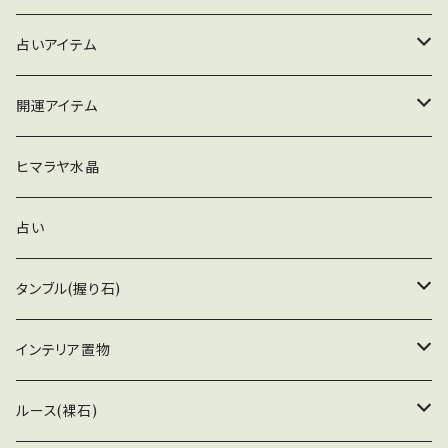
優れていて、血行を促す作用があります。 こちら
は希少な北投石を強度を保つためにセラミック
イヤリング
ヒマラヤ水晶
占いアイテム
加工したカッサです。 かっさとは、この北投石を
使ったリンパマッサージツールのこと。軽く肌を
ピアス
アポフィライト
ペンデュラム
開運アイテム
刺激するだけで、血液循環を良くし、老廃物を排
出する働きがあります。 北投石の特長を生かし
グリーン
ブレスレット
スピリットオーラ
ペンデュラム
ヒマラヤ水晶
たカッサリンパマッサージは、軽い刺激でリラッ
クス効果が得られ、疲れた身体のリフレッシュに
恋愛
最適です。特に、デスクワークや多忙な毎日で凝
オケナイト
ウォーリーストーン
占い
り固まった肩や首、顔のたるみを改善したい方に
おすすめです。 サイズ ６４.２ミリ 縦５０ミ
レムリアンシードクリスタル
タンブル(握り石)
リ 厚み ７ミリ
アメジスト
アストロフィライト
インテリア置物
ゴールデンアゼツライト
イルカ
ルース(裸石)