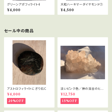
グリーンアポフィライト4
大粒ハーキマーダイヤモンド①
¥4,000
¥4,500
セール中の商品
アストロフィライトにぎり石Ｃ
淡いピンク色／神の渓谷のヒマ
ラヤ水晶 1
¥4,000
¥12,750
20%OFF
15%OFF