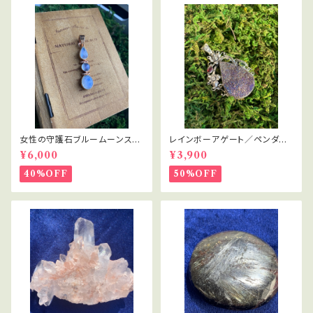
女性の守護石ブルームーンスト
レインボーアゲート／ペンダン
ーン
トトップ／未知の世界
¥6,000
¥3,900
40%OFF
50%OFF