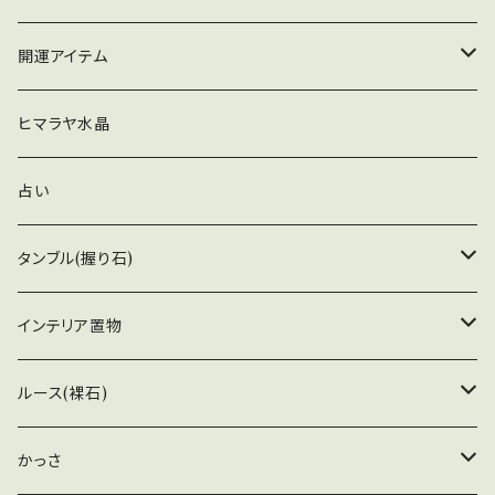
ピアス
アポフィライト
ペンデュラム
開運アイテム
グリーン
ブレスレット
スピリットオーラ
ペンデュラム
ヒマラヤ水晶
恋愛
オケナイト
ウォーリーストーン
占い
レムリアンシードクリスタル
タンブル(握り石)
アメジスト
アストロフィライト
インテリア置物
ゴールデンアゼツライト
イルカ
ルース(裸石)
ルチルクォーツ
かっさ