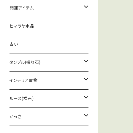
ピアス
アポフィライト
ペンデュラム
開運アイテム
グリーン
ブレスレット
スピリットオーラ
ペンデュラム
ヒマラヤ水晶
恋愛
オケナイト
ウォーリーストーン
占い
レムリアンシードクリスタル
タンブル(握り石)
アメジスト
アストロフィライト
インテリア置物
ゴールデンアゼツライト
イルカ
ルース(裸石)
ルチルクォーツ
かっさ