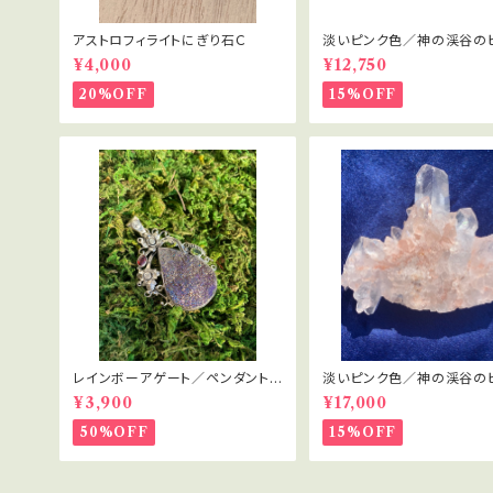
アストロフィライトにぎり石Ｃ
淡いピンク色／神の渓谷の
ヤ水晶 1
¥4,000
¥12,750
20%OFF
15%OFF
レインボーアゲート／ペンダントト
淡いピンク色／神の渓谷の
ップ／未知の世界
ヤ水晶 2
¥3,900
¥17,000
50%OFF
15%OFF