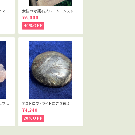
ヒマラ
女性の守護石ブルームーンストー
ン
¥6,000
40%OFF
ヒマラ
アストロフィライトにぎり石D
¥4,240
20%OFF