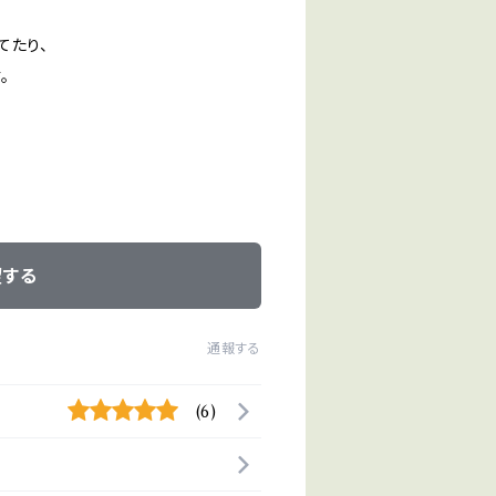
てたり、
。
望する
通報する
(6)