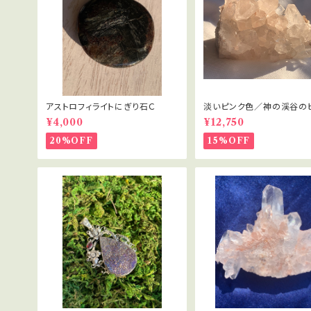
アストロフィライトにぎり石Ｃ
淡いピンク色／神の渓谷の
ヤ水晶 1
¥4,000
¥12,750
20%OFF
15%OFF