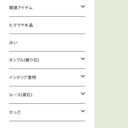
ピアス
アポフィライト
ペンデュラム
開運アイテム
グリーン
ブレスレット
スピリットオーラ
ペンデュラム
ヒマラヤ水晶
恋愛
オケナイト
ウォーリーストーン
占い
レムリアンシードクリスタル
タンブル(握り石)
アメジスト
アストロフィライト
インテリア置物
ゴールデンアゼツライト
イルカ
ルース(裸石)
ルチルクォーツ
かっさ