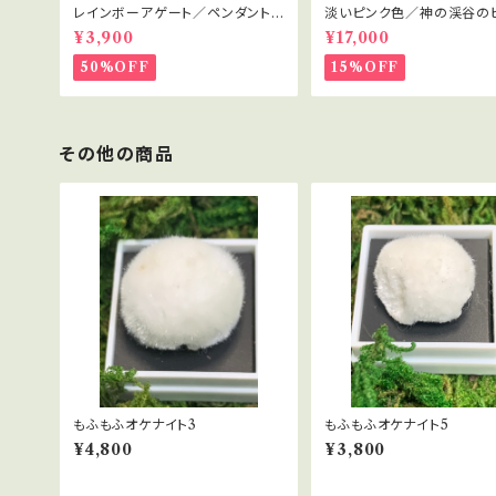
レインボーアゲート／ペンダントト
淡いピンク色／神の渓谷の
ップ／未知の世界
ヤ水晶 2
¥3,900
¥17,000
50%OFF
15%OFF
その他の商品
もふもふオケナイト3
もふもふオケナイト5
¥4,800
¥3,800