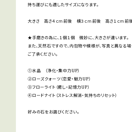
持ち運びにも適したサイズになります。
大きさ 高さ４ｃｍ前後 横３ｃｍ前後 高さ１ｃｍ前
★手磨きの為に、１個１個 微妙に、大きさが違います。
また、天然石ですので、内包物や模様が、写真と異なる場
ご了承ください。
①水晶 （浄化・集中力UP）
②ローズクォーツ（恋愛・魅力UP）
③フローライト（癒し・記憶力UP）
④ロードナイト（ストレス解消・気持ちのリセット）
好みの石をお選びください。