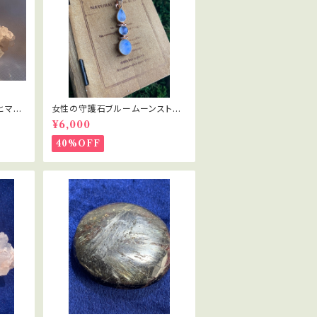
ヒマラ
女性の守護石ブルームーンストー
ン
¥6,000
40%OFF